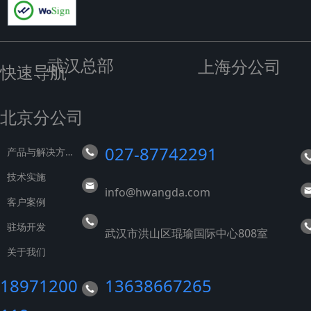
武汉总部
上海分公司
快速导航
北京分公司
027-87742291
产
品与解决方案
技术实施
info@hwangda.com
客户案例
驻场开发
武汉市洪山区琨瑜国际中心808室
关于我们
18971200
13638667265