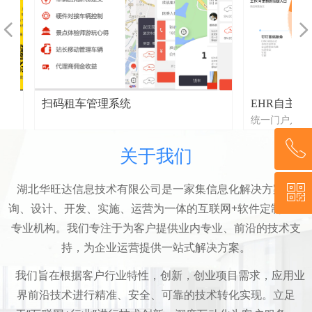
넳
넲
扫码租车管理系统
EHR自主门户
统一门户入口和
，
为企业内部、对
ꂅ
关于我们
式，无论是通过P
捷的接入到企业
以容纳企业内应用
湖北华旺达信息技术有限公司是一家集信息化解决方案咨
ꀥ
邮、钉盘、电话会
陈 13638667265
等，满足企业内
询、设计、开发、实施、运营为一体的互联网+软件定制开发
通能力对外开放
专业机构。我们专注于为客户提供业内专业、前沿的技术支
用中心提供了大
微信二维码
持，为企业运营提供一站式解决方案。
审批流、考勤、
定。以满足核心办
我们旨在根据客户行业特性，创新，创业项目需求，应用业
求，快速响应业
界前沿技术进行精准、安全、可靠的技术转化实现。立足