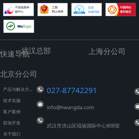
武汉总部
上海分公司
快速导航
北京分公司
027-87742291
产
品与解决方案
技术实施
info@hwangda.com
客户案例
驻场开发
武汉市洪山区琨瑜国际中心808室
关于我们