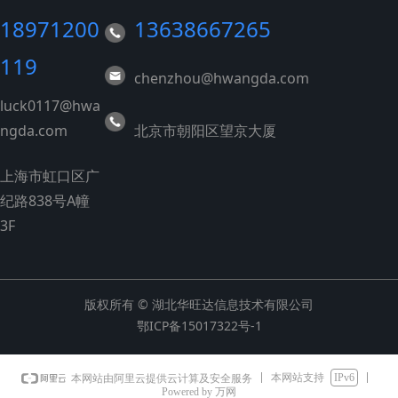
18971200
13638667265
119
chenzhou@hwangda.com
luck0117@hwa
ngda.com
北京市朝阳区望京大厦
上海市虹口区广
纪路838号A幢
3F
版权所有 © 湖北华旺达信息技术有限公司
鄂ICP备15017322号-1
本网站支持
IPv6
本网站由阿里云提供云计算及安全服务
Powered by 万网