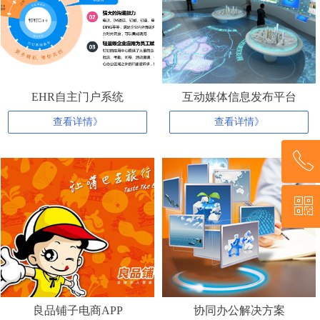
EHR自主门户系统
互动媒体信息发布平台
查看详情》
查看详情》
ꂅ
ꀥ
陈 13638667265
微信二维码
良品铺子电商APP
协同办公解决方案