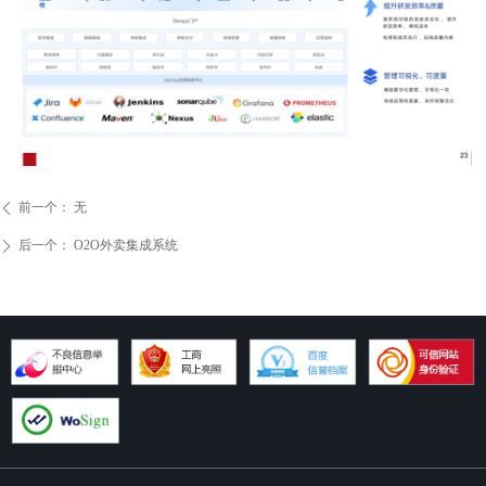
前一个：
无
ꄴ
后一个：
O2O外卖集成系统
ꄲ