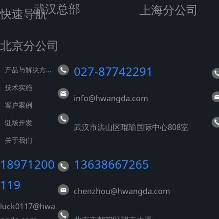
武汉总部
上海分公司
快速导航
北京分公司
027-87742291
产
品与解决方案
技术实施
info@hwangda.com
客户案例
驻场开发
武汉市洪山区琨瑜国际中心808室
关于我们
18971200
13638667265
119
chenzhou@hwangda.com
luck0117@hwa