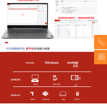
ꂅ
ꀥ
陈 13638667265
微信二维码